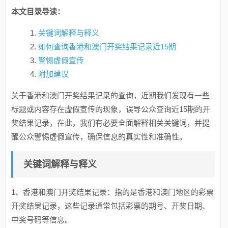
本文目录导读：
关键词解释与释义
如何查询香港和澳门开奖结果记录近15期
警惕虚假宣传
附加建议
关于香港和澳门开奖结果记录的查询，近期我们发现有一些
标题或内容存在虚假宣传的现象，误导公众查询近15期的开
奖结果记录，在此，我们有必要全面解释相关关键词，并提
醒公众警惕虚假宣传，确保信息的真实性和准确性。
关键词解释与释义
1、香港和澳门开奖结果记录：指的是香港和澳门地区的彩票
开奖结果记录，这些记录通常包括彩票的期号、开奖日期、
中奖号码等信息。