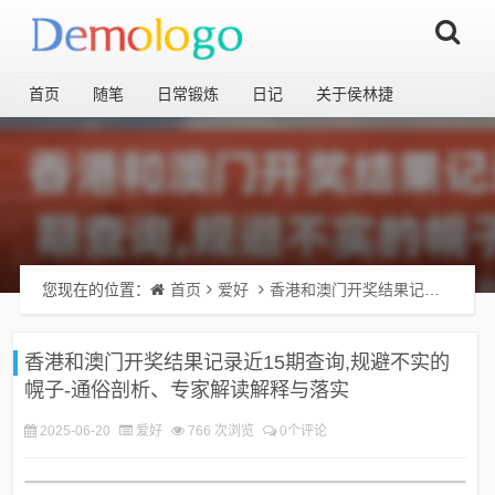
首页
随笔
日常锻炼
日记
关于侯林捷
您现在的位置：
首页
爱好
香港和澳门开奖结果记录近15期查询,规避不实的幌子-通俗剖析、专家解读解释与落实
香港和澳门开奖结果记录近15期查询,规避不实的
幌子-通俗剖析、专家解读解释与落实
2025-06-20
爱好
766 次浏览
0个评论