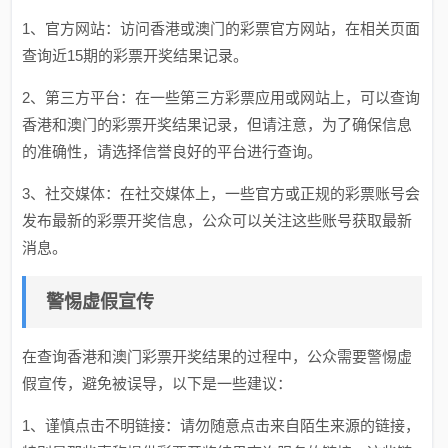
1、官方网站：访问香港或澳门的彩票官方网站，在相关页面
查询近15期的彩票开奖结果记录。
2、第三方平台：在一些第三方彩票应用或网站上，可以查询
香港和澳门的彩票开奖结果记录，但请注意，为了确保信息
的准确性，请选择信誉良好的平台进行查询。
3、社交媒体：在社交媒体上，一些官方或正规的彩票账号会
发布最新的彩票开奖信息，公众可以关注这些账号获取最新
消息。
警惕虚假宣传
在查询香港和澳门彩票开奖结果的过程中，公众需要警惕虚
假宣传，避免被误导，以下是一些建议：
1、谨慎点击不明链接：请勿随意点击来自陌生来源的链接，