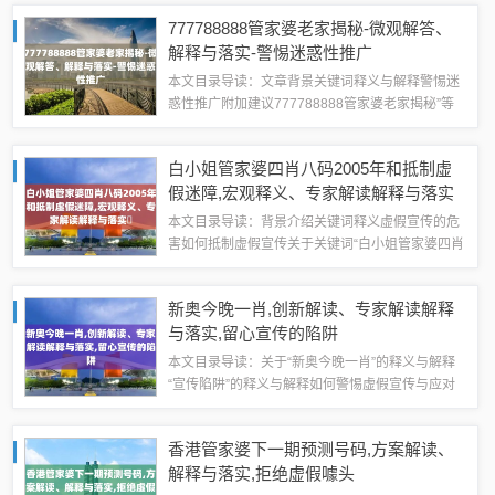
章关键词解析与释义1、2025港澳正版免费资料：
777788888管家婆老家揭秘-微观解答、
这一关键词可能涉及到某种特定地区（港...
解释与落实-警惕迷惑性推广
本文目录导读：文章背景关键词释义与解释警惕迷
惑性推广附加建议777788888管家婆老家揭秘”等
关键词的全面释义、解释与落实，以及警惕虚假宣
传的提醒文章背景网络上出现了关于“777788888
白小姐管家婆四肖八码2005年和抵制虚
管家婆老家揭秘”的热门话...
假迷障,宏观释义、专家解读解释与落实​
本文目录导读：背景介绍关键词释义虚假宣传的危
害如何抵制虚假宣传关于关键词“白小姐管家婆四肖
八码2005年”的释义与警惕虚假宣传的提醒背景介
绍“白小姐管家婆四肖八码”这一关键词似乎与某种
新奥今晚一肖,创新解读、专家解读解释
彩票预测或占卜有关，在互联网时代...
与落实,留心宣传的陷阱
本文目录导读：关于“新奥今晚一肖”的释义与解释
“宣传陷阱”的释义与解释如何警惕虚假宣传与应对
策略综合分析与建议关于关键词“新奥今晚一肖”、
“宣传陷阱”的释义与警惕新奥今晚一肖”的释义与解
香港管家婆下一期预测号码,方案解读、
释我们需要明确一点，“新奥今晚...
解释与落实,拒绝虚假噱头